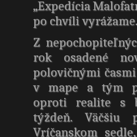
„Expedícia Malofa
po chvíli vyrážame
Z nepochopiteľný
rok osadené no
polovičnými časmi
v mape a tým pá
oproti realite s
týždeň. Väčšiu
Vríčanskom sedle