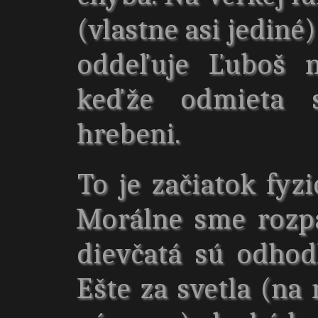
(vlastne asi jediné
oddeľuje Ľuboš n
keďže odmieta 
hrebeni.
To je začiatok fyz
Morálne sme rozp
dievčatá sú odhod
Ešte za svetla (na