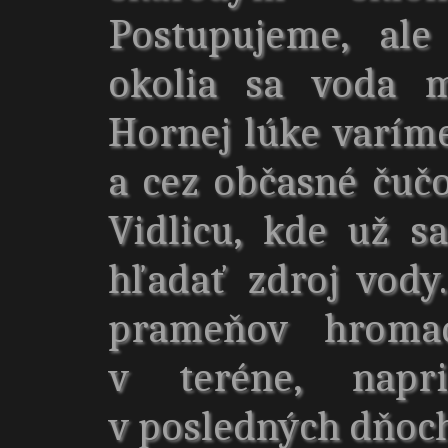
Postupujeme, ale
okolia sa voda m
Hornej lúke varím
a cez občasné čuč
Vidlicu, kde už 
hľadať zdroj vody
prameňov hroma
v teréne, napr
v posledných dňoch