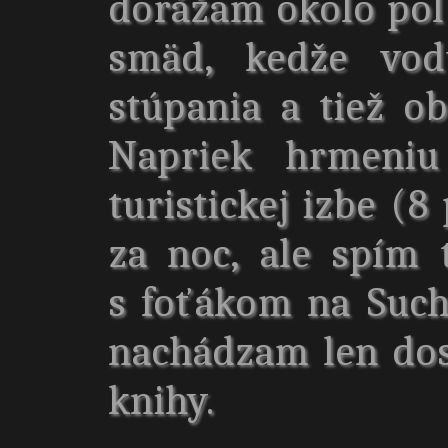
dorážam okolo pol 
smäd, kedže vod
stúpania a tiež o
Napriek hrmeniu
turistickej izbe (8
za noc, ale spím
s foťákom na Suc
nachádzam len dos
knihy.