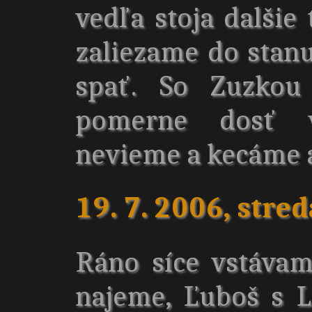
vedľa stoja dalšie 
zaliezame do stanu
spať. So Zuzkou
pomerne dosť v
nevieme a kecáme a
19. 7. 2006, stred
Ráno síce vstávam
najeme, Ľuboš s 