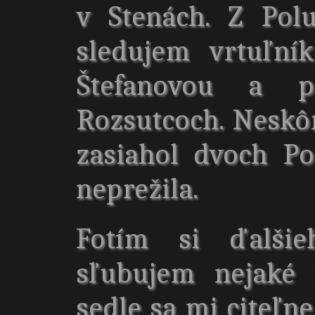
v Stenách. Z Pol
sledujem vrtuľní
Štefanovou a p
Rozsutcoch. Neskô
zasiahol dvoch Po
neprežila.
Fotím si ďalšie
sľubujem nejaké 
sedle sa mi citeľn