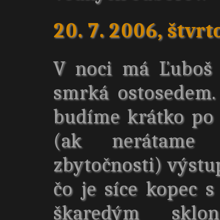
20. 7. 2006, štvrt
V noci má Ľuboš 
smrká ostosedem.
budíme krátko po
(ak nerátame
zbytočnosti) výstu
čo je síce kopec 
škaredým sklo