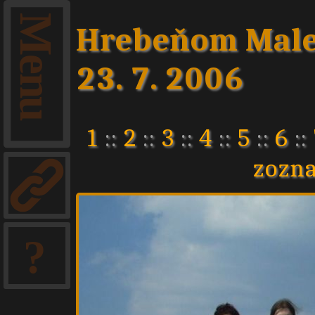
Hrebeňom Malej
23. 7. 2006
1
::
2
::
3
::
4
::
5
::
6
::
zozn