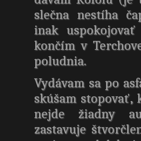
slečna nestíha ča
inak uspokojovať
končím v Terchov
poludnia.
Vydávam sa po asfa
skúšam stopovať, 
nejde žiadny a
zastavuje štvorčl