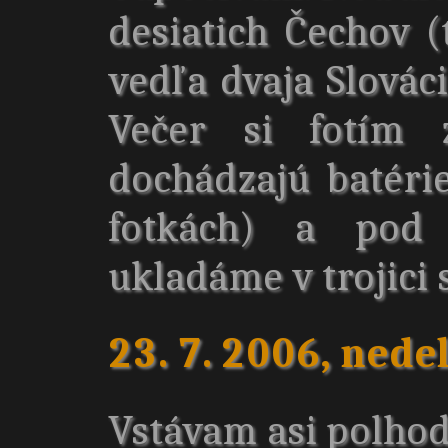
desiatich Čechov 
vedľa dvaja Slovác
Večer si fotím 
dochádzajú batéri
fotkách) a pod
ukladáme v trojici 
23. 7. 2006, nede
Vstávam asi polho