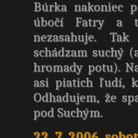
Búrka nakoniec p
úbočí Fatry a t
nezasahuje. Tak
schádzam suchý (
hromady potu). Na
asi piatich ľudí, 
Odhadujem, že spa
pod Suchým.
22. 7. 2006, sobo