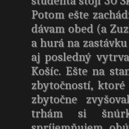
Potom ešte zachád
dávam obed (a Zuz
a hurá na zastávku
aj posledný vytrv
Košíc. Ešte na sta
zbytočností, ktor
zbytočne zvyšova
trhám si šnú
spríjemňujem obú