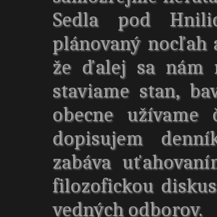
Sedla pod Hnili
plánovaný nocľah 
že ďalej sa nám 
staviame stan, b
obecne užívame 
dopisujem denní
zabáva uťahovaní
filozofickou disk
vedných odborov.