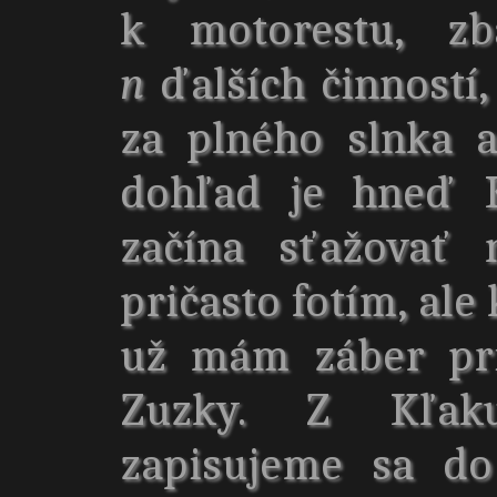
k motorestu, zb
n
ďalších činností
za plného slnka a
dohľad je hneď K
začína sťažovať 
pričasto fotím, al
už mám záber pri
Zuzky. Z Kľak
zapisujeme sa do