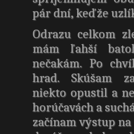
pár dní, keďže uzlí
Odrazu celkom zl
mám ľahší bato
nečakám. Po chví
hrad. Skúšam za
niekto opustil a ne
horúčavách a suchá
začínam výstup na