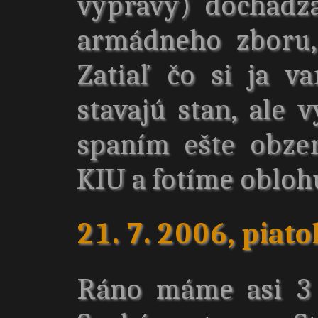
výpravy) dochádz
armádneho zboru,
Zatiaľ čo si ja va
stavajú stan, ale 
spaním ešte obzer
KIU a fotíme obloh
21. 7. 2006, piato
Ráno máme asi 3 