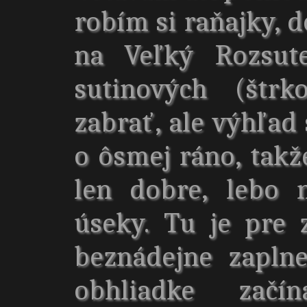
robím si raňajky,
na Veľký Rozsute
sutinových (štrk
zabrať, ale výhľad 
o ôsmej ráno, takže
len dobre, lebo n
úseky. Tu je pre
beznádejne zapln
obhliadke začí