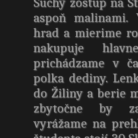
Suchý zostup na S
aspoň malinami. 
hrad a mierime ro
nakupuje hlavne
prichádzame v ča
polka dediny. Le
do Žiliny a berie m
zbytočne by za
vyrážame na preh
študenta stojí 30 S