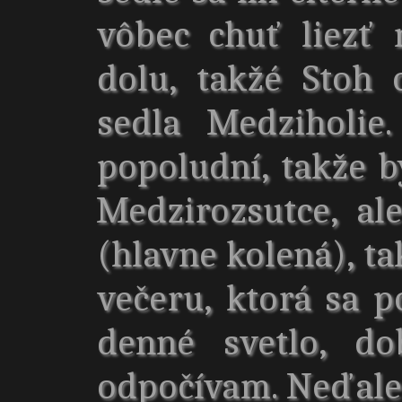
vôbec chuť liezť
dolu, takžé Stoh
sedla Medziholie
popoludní, takže b
Medzirozsutce, a
(hlavne kolená), ta
večeru, ktorá sa p
denné svetlo, d
odpočívam. Neďalek