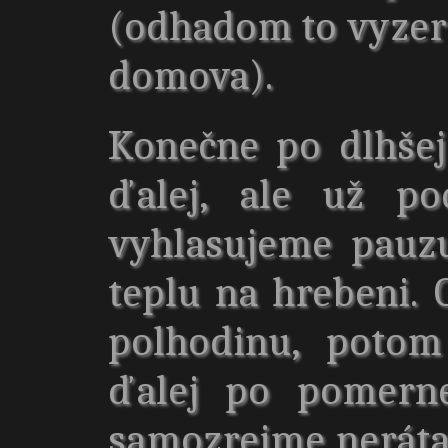
(odhadom to vyzer
domova).
Konečne po dlhše
ďalej, ale už po
vyhlasujeme pauz
teplu na hrebeni. 
polhodinu, potom
ďalej po pomern
samozrejme neráta