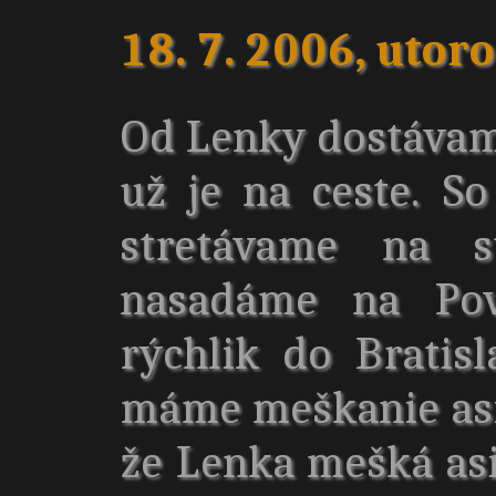
18. 7. 2006, utor
Od Lenky dostávam
už je na ceste. 
stretávame na s
nasadáme na Pov
rýchlik do Bratisl
máme meškanie asi 
že Lenka mešká asi