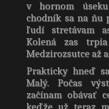
v hornom úseku
chodník sa na ňu p
ľudí stretávam a
Kolená zas trpi
Medzirozsutce až as
Prakticky hneď s
Malý. Počas výs
začínam obávať c
keďže už teraz 