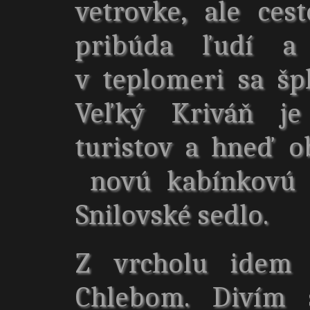
vetrovke, ale ce
pribúda ľudí a 
v teplomeri sa šp
Veľký Kriváň j
turistov a hneď o
novú kabínkovú l
Snilovské sedlo.
Z vrcholu idem
Chlebom. Divím s