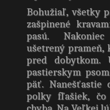
Bohužiaľ, všetky 
zašpinené kravam
pasú. Nakoniec
ušetrený prameň, kt
pred dobytkom. 
pastierskym psom
päť. Nanešťastie
polky fľašiek, č
chyba. Na Veľkej l