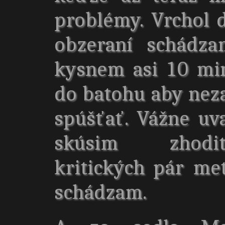
problémy. Vrchol 
obzeraní schádza
kysnem asi 10 mi
do batohu aby nez
spúšťať. Vážne uv
skúsim zhodiť
kritických pár m
schádzam.