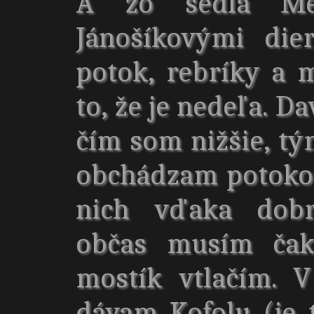
A zo sedla Med
Jánošíkovými die
potok, rebríky a m
to, že je nedeľa. D
čím som nižšie, tým
obchádzam potoko
nich vďaka dobr
občas musím čak
mostík vtlačím. V
dávam Kofolu (je 