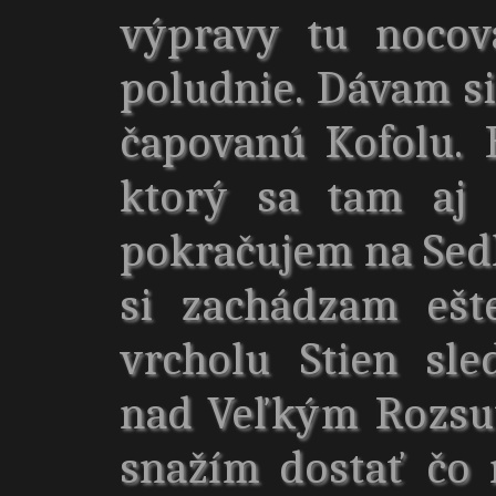
výpravy tu nocov
poludnie. Dávam si
čapovanú Kofolu.
ktorý sa tam aj 
pokračujem na Sed
si zachádzam ešt
vrcholu Stien sl
nad Veľkým Rozsu
snažím dostať čo 