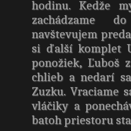
hodinu. Kedže m
zachádzame do
navštevujem pred
si ďalší komplet U
ponožiek, Ľuboš 
chlieb a nedarí 
Zuzku. Vraciame sa
vláčiky a ponechá
batoh priestoru sta