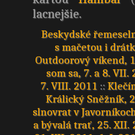
lacnejšie.
Beskydské řemeseln
s mačetou i drátky
Outdoorový víkend, 13
som sa, 7. a 8. VII.
7. VIII. 2011
::
Klečím
Králický Sněžník, 2
slnovrat v Javorníkoch
a bývalá trať, 25. XII.