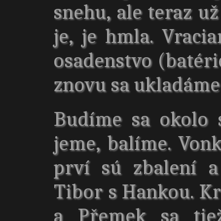
snehu, ale teraz už
je, je hmla. Vraci
osadenstvo (batéri
znovu sa ukladáme
Budíme sa okolo 
jeme, balíme. Vonk
prví sú zbalení 
Tibor s Hankou. Kr
a Přemek sa tiež