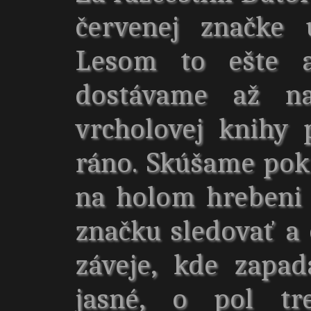
červenej značke 
Lesom to ešte a
dostávame až na
vrcholovej knihy
ráno. Skúšame pokr
na holom hrebeni
značku sledovať a
záveje, kde zapa
jasné, o pol tr