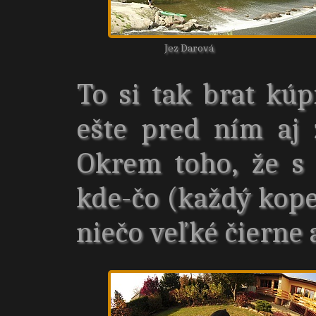
Jez Darová
To si tak brat kúp
ešte pred ním aj
Okrem toho, že s 
kde-čo (každý kopec
niečo veľké čierne