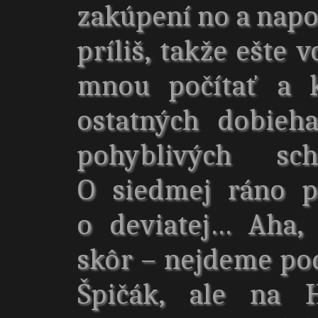
zakúpení no a nap
príliš, takže ešte 
mnou počítať a k
ostatných dobieh
pohyblivých sc
O siedmej ráno p
o deviatej… Aha,
skôr – nejdeme po
Špičák, ale na H