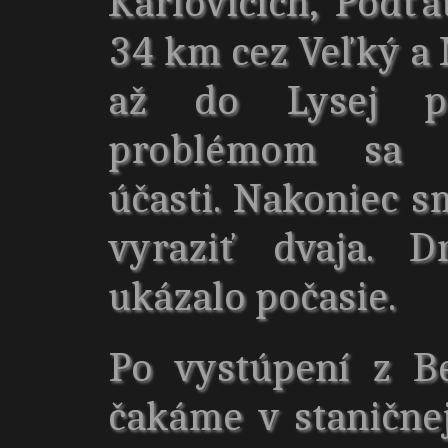
Karlovicích, Podťa
34 km cez Veľký a 
až do Lysej p
problémom sa u
účasti. Nakoniec s
vyraziť dvaja. 
ukázalo počasie.
Po vystúpení z B
čakáme v staničnej