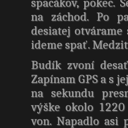
spacákov, pokec. 
na záchod. Po pa
desiatej otvárame
ideme spať. Medzit
Budík zvoní desa
Zapínam GPS a s j
na sekundu pres
výške okolo 1220
von. Napadlo asi 