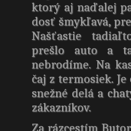
ktorý aj naďalej p
dosť šmykľavá, pre
Našťastie tadiaľ
prešlo auto a t
nebrodíme. Na ka
čaj z termosiek. Je
snežné delá a chat
zákazníkov.
Za rázcestím Butor