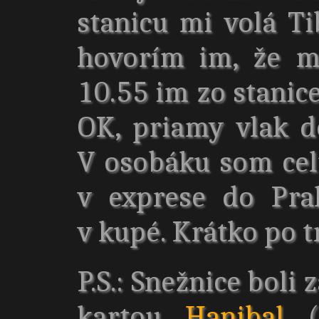
stanicu mi volá Ti
hovorím im, že m
10.55 im zo stanic
OK, priamy vlak d
V osobáku som cel
v exprese do Pra
v kupé. Krátko po t
P.S.: Snežnice boli
kartou
Hanibal
(