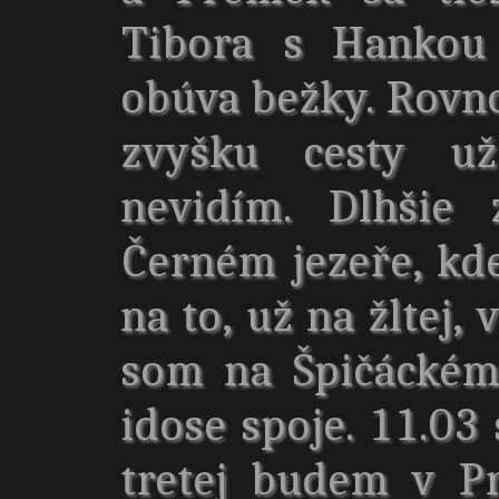
Tibora s Hankou
obúva bežky. Rovno
zvyšku cesty u
nevidím. Dlhšie 
Černém jezeře, kde
na to, už na žltej,
som na Špičáckém
idose spoje. 11.03
tretej budem v P