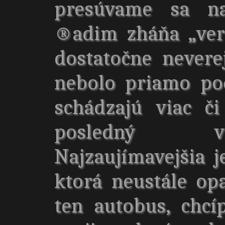
presúvame sa na
®adim zháňa „ver
dostatočne nevere
nebolo priamo po
schádzajú viac č
posledný ve
Najzaujímavejšia j
ktorá neustále op
ten autobus, chc