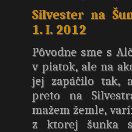
Silvester na Šu
1. I. 2012
Pôvodne sme s Alč
v piatok, ale na ak
jej zapáčilo tak,
preto na Silvest
mažem žemle, varím
z ktorej šunka 