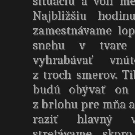
situáciu a volí m
Najbližšiu hodi
zamestnávame lop
snehu v tvare
vyhrabávať vnú
z troch smerov. Ti
budú obývať on 
z brlohu pre mňa 
raziť hlavný 
stretávame skor