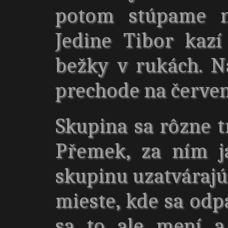
potom stúpame na
Jedine Tibor kazí
bežky v rukách. N
prechode na červen
Skupina sa rôzne t
Přemek, za ním j
skupinu uzatváraj
mieste, kde sa odp
sa to ale mení a