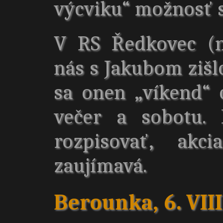
výcviku“ možnosť s
V RS Ředkovec (n
nás s Jakubom zišl
sa onen „víkend“ 
večer a sobotu.
rozpisovať, akc
zaujímavá.
Berounka, 6. VIII.