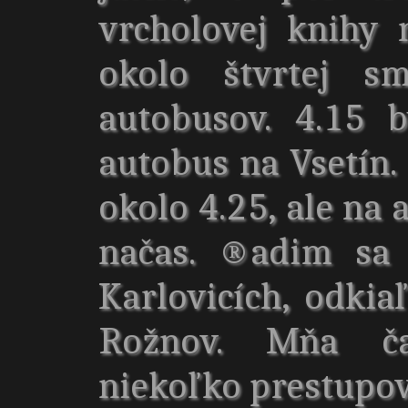
vrcholovej knihy
okolo štvrtej s
autobusov. 4.15 
autobus na Vsetín.
okolo 4.25, ale na 
načas. ®adim sa 
Karlovicích, odkia
Rožnov. Mňa ča
niekoľko prestupov