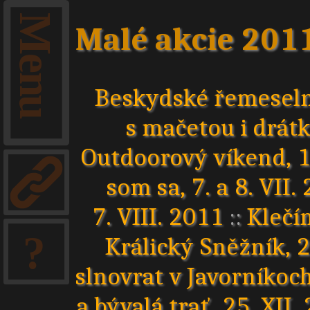
Malé akcie 201
Beskydské řemeseln
s mačetou i drátky
Outdoorový víkend, 13
som sa, 7. a 8. VII.
7. VIII. 2011
::
Klečím
Králický Sněžník, 2
slnovrat v Javorníkoch
a bývalá trať, 25. XII.