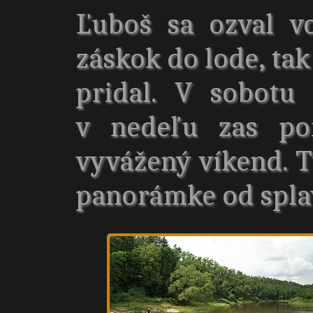
Ľuboš sa ozval vo
záskok do lode, ta
pridal. V sobotu
v nedeľu zas por
vyvážený víkend. Tu
panorámke od spla