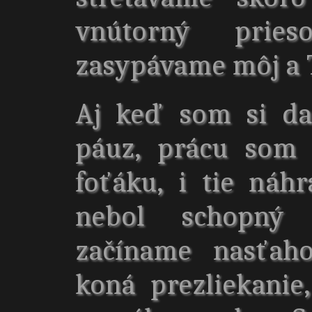
vnútorný pries
zasypávame môj a 
Aj keď som si da
páuz, prácu som 
foťáku, i tie náh
nebol schopný č
začíname nasťaho
koná prezliekanie,