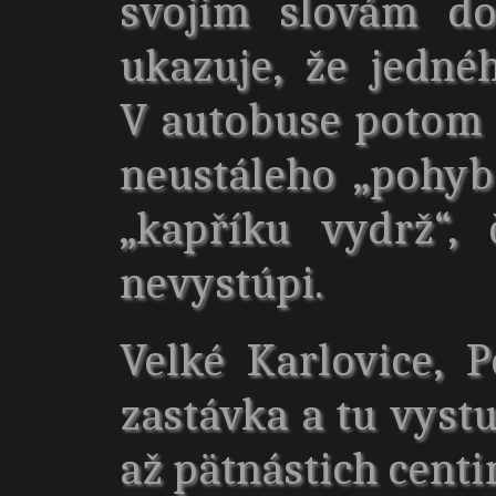
svojim slovám do
ukazuje, že jedné
V autobuse potom 
neustáleho „pohyb
„kapříku vydrž“,
nevystúpi.
Velké Karlovice, P
zastávka a tu vyst
až pätnástich cent