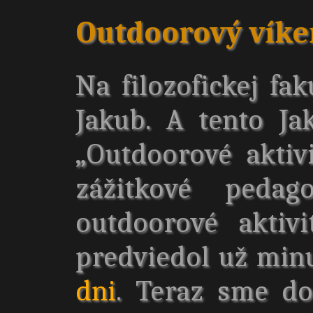
Outdoorový víken
Na filozofickej fa
Jakub. A tento J
„Outdoorové aktiv
zážitkové pedag
outdoorové aktiv
predviedol už min
dni
. Teraz sme dos