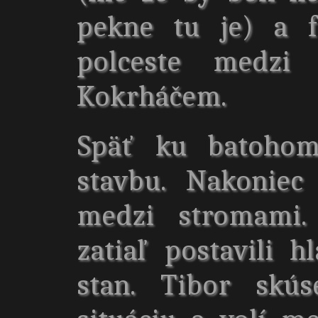
pekne tu je) a f
polceste medzi
Kokrháčem.
Späť ku batohom
stavbu. Nakoniec
medzi stromami.
zatiaľ postavili 
stan. Tibor skú