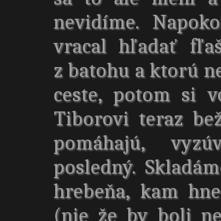
nevidíme. Napoko
vracal hľadať fľ
z batohu a ktorú n
ceste, potom si v
Tiborovi teraz be
pomáhajú, vyz
posledný. Skladám
hrebeňa, kam hne
(nie že by boli ne