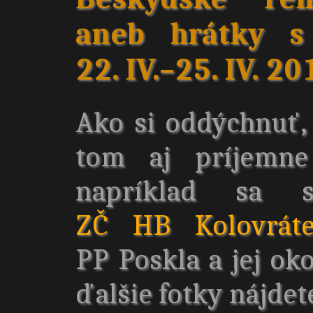
aneb hrátky s
22. IV.–25. IV. 20
Ako si oddýchnuť, 
tom aj príjemne
napríklad sa 
ZČ HB Kolovrát
PP Poskla a jej oko
ďalšie fotky nájde